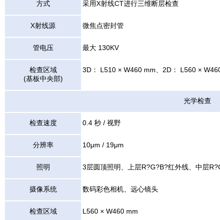
方式
采用X射线CT进行三维断层检查
X射线源
微焦点密封管
管电压
最大 130KV
检查区域
3D： L510 × W460 mm、2D： L560 × W46
(基板中央部)
光学检查
检查速度
0.4 秒 / 视野
分辨率
10μm / 19μm
照明
3层圆顶照明、上层R?G?B?红外线、中层R?G
摄像系统
数码彩色相机、远心镜头
检查区域
L560 × W460 mm