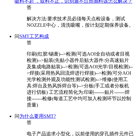
吸料不起 ，取料不正，识别通不过而抛料该怎么解决？
答
解决方法:要求技术员必须每天点检设备，测试
NOZZLE中心，清洗吸嘴，按计划定期保养设备。
问
SMT工艺构成
答
印刷(红胶/锡膏)-->检测(可选AOI全自动或者目视
检测)-->贴装(先贴小器件后贴大器件:分高速贴片
及集成电路贴装)-->检测(可选AOI光学/目视检测)--
>焊接(采用热风回流焊进行焊接)-->检测(可分AOI
光学检测外观及功能性测试检测)-->维修(使用工
具:焊台及热风拆焊台等)-->分板(手工或者分板机
进行切板) 工艺流程简化为:印刷-------贴片-------焊
接-------检修(每道工艺中均可加入检测环节以控制
质量)
问
为什么要用SMT?
答
电子产品追求小型化，以前使用的穿孔插件元件已