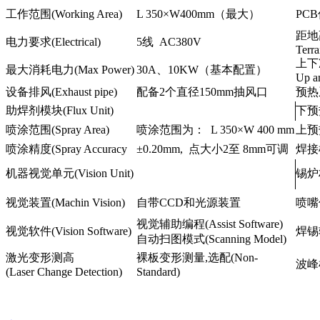
工作范围(Working Area)
L 350×W400mm（最大）
PCB
距地
电力要求(Electrical)
5线 AC380V
Terra
上下
最大消耗电力(Max Power)
30A、10KW（基本配置）
Up a
设备排风(Exhaust pipe)
配备2个直径150mm抽风口
预热系
助焊剂模块(Flux Unit)
下预热
喷涂范围(Spray Area)
喷涂范围为： L 350×W 400 mm
上预热
喷涂精度(Spray Accuracy
±0.20mm, 点大小2至 8mm可调
焊接模块
机器视觉单元(Vision Unit)
锡炉材
视觉装置(Machin Vision)
自带CCD和光源装置
喷嘴保
视觉辅助编程(Assist Software)
视觉软件(Vision Software)
焊锡轴
自动扫图模式(Scanning Model)
激光变形测高
裸板变形测量,选配(Non-
波峰检测
(Laser Change Detection)
Standard)