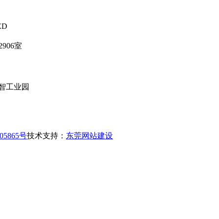
ED
906室
智工业园
05865号
技术支持：
东莞网站建设