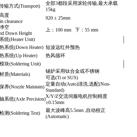
全部3都段采用滚轮传输,最大承载
传输方式(Transport)
15kg
高度
920 ± 25mm
in clearance
净空
上：100 mm 下：55 mm
nd Down Height
统(Heater Unit)
系统(Down Heater)
短波远红外预热
系统(Up Heater)
热风循环
(Soldering Unit)
锡炉采用钛合金或不锈钢
质(Materials)
可选(Ti or SUS)
定量自动(Auto)清洗,选配(Non-
养(Nozzle Maintain)
Standard)
X/Y/Z交流伺服电机控制精度
系统(Axle Precision)
±0.15mm
最大波峰高5.5mm ,自动校正
(Soldering Test)
(Automatic)