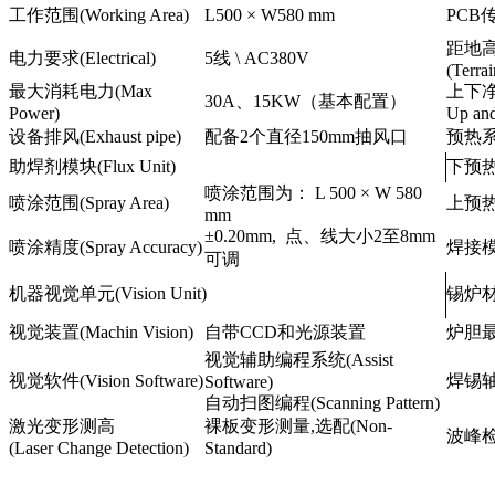
工作范围(Working Area)
L500 × W580 mm
PCB传
距地
电力要求(Electrical)
5线 \ AC380V
(Terrai
最大消耗电力(Max
上下
30A、15KW（基本配置）
Power)
Up an
设备排风(Exhaust pipe)
配备2个直径150mm抽风口
预热系统(
助焊剂模块(Flux Unit)
下预热系
喷涂范围为： L 500 × W 580
喷涂范围(Spray Area)
上预热系
mm
±0.20mm, 点、线大小2至8mm
喷涂精度(Spray Accuracy)
焊接模块(
可调
机器视觉单元(Vision Unit)
锡炉材质(
视觉装置(Machin Vision)
自带CCD和光源装置
炉胆最大
视觉辅助编程系统(Assist
视觉软件(Vision Software)
焊锡轴系统
Software)
自动扫图编程(Scanning Pattern)
激光变形测高
裸板变形测量,选配(Non-
波峰检测(
(Laser Change Detection)
Standard)