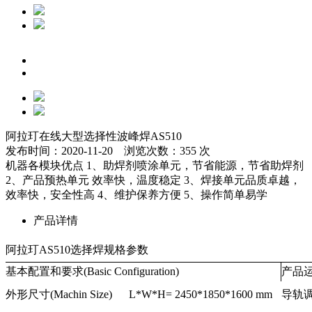
阿拉玎在线大型选择性波峰焊AS510
发布时间：2020-11-20 浏览次数：355 次
机器各模块优点 1、助焊剂喷涂单元，节省能源，节省助焊剂
2、产品预热单元 效率快，温度稳定 3、焊接单元品质卓越，
效率快，安全性高 4、维护保养方便 5、操作简单易学
产品详情
阿拉玎AS510选择焊规格参数
基本配置和要求(Basic Configuration)
产品运输系
外形尺寸(Machin Size)
L*W*H= 2450*1850*1600 mm
导轨调宽