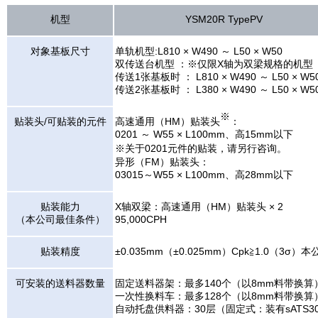
机型
YSM20R TypePV
对象基板尺寸
单轨机型:L810 × W490 ～ L50 × W50
双传送台机型 ：※仅限X轴为双梁规格的机型
传送1张基板时 ： L810 × W490 ～ L50 × W5
传送2张基板时 ： L380 × W490 ～ L50 × W5
※
贴装头/可贴装的元件
高速通用（HM）贴装头
：
0201 ～ W55 × L100mm、高15mm以下
※关于0201元件的贴装，请另行咨询。
异形（FM）贴装头：
03015～W55 × L100mm、高28mm以下
贴装能力
X轴双梁：高速通用（HM）贴装头 × 2
（本公司最佳条件）
95,000CPH
贴装精度
±0.035mm（±0.025mm）Cpk≧1.0（
可安装的送料器数量
固定送料器架：最多140个（以8mm料带换算
一次性换料车：最多128个（以8mm料带换算
自动托盘供料器：30层（固定式：装有sATS3