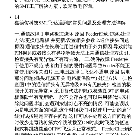
的SMT工厂解决方案，欢迎致电咨询。
14
嘉德贺科技SMT飞达遇到的常见问题及处理方法详解
一.通信故障 1.电路板IC烧坏 原因:Feeder过载.短路.处理
方法:更换电路板.并更新.设置相关参数 2.通信接头问题
原因:通信接头在长期使用过程中由于外力原因.导致前端
PIN损坏或者接头有异物导致无法正常通信处理方法:(1.
检查接头有无异物.若有请去除。 二.硬件故障 Feeder由
于使用不规范,或者由于别的硬件问题导致Feeder不能正
常使用的相关图片 三.电源故障 1.飞达不通电 原因:供电
部分问题(插头.电源开关.电路板保险丝) 处理方法：(1.检
查图1中的通信插头有无异物及PIN有无缺失(2.检查的极
限开关有无异常.可采用替代法排除(3.检查图3中的电路
板保险丝有无熔断.一般不会存在也可以采用替代法来排
除此问题.我们会遇到按键灯点不亮的情况. 可能会误以
为是电源方面的问题.这个时候我们可以使用一新的扁平
线测试按键是否存在问题.这样可以在处理这方面问题的
时候少走弯路将第六个跳线拨至ON时,此时飞达为低速
模式将跳线拨至OFF时飞达为正常模式。 FeederCheck软