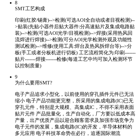
8
SMT工艺构成
印刷(红胶/锡膏)-->检测(可选AOI全自动或者目视检测)--
>贴装(先贴小器件后贴大器件:分高速贴片及集成电路贴
装)-->检测(可选AOI光学/目视检测)-->焊接(采用热风回
流焊进行焊接)-->检测(可分AOI光学检测外观及功能性
测试检测)-->维修(使用工具:焊台及热风拆焊台等)-->分
板(手工或者分板机进行切板) 工艺流程简化为:印刷-------
贴片-------焊接-------检修(每道工艺中均可加入检测环节
以控制质量)
9
为什么要用SMT?
电子产品追求小型化，以前使用的穿孔插件元件已无法
缩小 电子产品功能更完整，所采用的集成电路(IC)已无
穿孔元件，特别是大规模、高集成IC，不得不采用表面
贴片元件 产品批量化，生产自动化，厂方要以低成本高
产量，出产优质产品以迎合顾客需求及加强市场竞争力
电子元件的发展，集成电路(IC)的开发，半导体材料的
多元应用 电子科技革命势在必行，追逐国际潮流