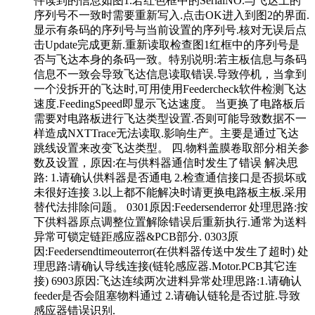
件读到的信息如图1.若红色框中的SerialNO.与飞达上的
序列号不一致时需要重新写入.点击OK进入到图2的界面.
显示有条码的序列号与当前设置的序列号.核对无误后点
击Update完成更新.重新读取检查图1红框中的序列号是
否与飞达本身的条码一致。特别说明:若主板信息与条码
信息不一致会导致飞达信息读取错误.导致停机，当拿到
一个没拆开的飞达时,可用使用Feedercheck软件检测飞达
速度.FeedingSpeed即显示飞达速度。 当更换了电路板后
需要对电路板进行飞达类型设置.否则可能导致数据不一
样造成NXTTrace无法读取.影响生产。主要是通过飞达
跳线设置来改变飞达类型。 四.物料盖膜卷取部分相关参
数及设置，原因:在与供料器通信时发生了错误 解决思
路: 1.请确认供料器是否通电 2.检查通信接口是否损坏或
未很好连接 3.以上都不能解决时请更换电路板主板.采用
替代法排除问题。 0301原因:Feedersenderror 处理思路:按
下供料器原点调整位置解除错误后重新执行.通常为送料
异常可锁定链距感应器&PCB部分. 0303原
因:Feedersendtimeouterror(在供料器传送中发生了超时) 处
理思路:请确认导线连接(链轮感应器.Motor.PCB其它连
接) 6903原因:飞达连续两次进料异常处理思路:1.请确认
feeder是否会阻塞物料通过 2.请确认链轮是否过脏.导致
感应器错误识别.