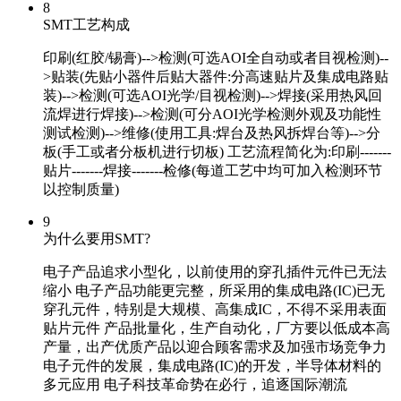
8
SMT工艺构成
印刷(红胶/锡膏)-->检测(可选AOI全自动或者目视检测)--
>贴装(先贴小器件后贴大器件:分高速贴片及集成电路贴
装)-->检测(可选AOI光学/目视检测)-->焊接(采用热风回
流焊进行焊接)-->检测(可分AOI光学检测外观及功能性
测试检测)-->维修(使用工具:焊台及热风拆焊台等)-->分
板(手工或者分板机进行切板) 工艺流程简化为:印刷-------
贴片-------焊接-------检修(每道工艺中均可加入检测环节
以控制质量)
9
为什么要用SMT?
电子产品追求小型化，以前使用的穿孔插件元件已无法
缩小 电子产品功能更完整，所采用的集成电路(IC)已无
穿孔元件，特别是大规模、高集成IC，不得不采用表面
贴片元件 产品批量化，生产自动化，厂方要以低成本高
产量，出产优质产品以迎合顾客需求及加强市场竞争力
电子元件的发展，集成电路(IC)的开发，半导体材料的
多元应用 电子科技革命势在必行，追逐国际潮流