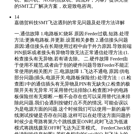
的SMT工厂解决方案，欢迎致电咨询。
14
嘉德贺科技SMT飞达遇到的常见问题及处理方法详解
一.通信故障 1.电路板IC烧坏 原因:Feeder过载.短路.处理
方法:更换电路板.并更新.设置相关参数 2.通信接头问题
原因:通信接头在长期使用过程中由于外力原因.导致前端
PIN损坏或者接头有异物导致无法正常通信处理方法:(1.
检查接头有无异物.若有请去除。 二.硬件故障 Feeder由
于使用不规范,或者由于别的硬件问题导致Feeder不能正
常使用的相关图片 三.电源故障 1.飞达不通电 原因:供电
部分问题(插头.电源开关.电路板保险丝) 处理方法：(1.检
查图1中的通信插头有无异物及PIN有无缺失(2.检查的极
限开关有无异常.可采用替代法排除(3.检查图3中的电路
板保险丝有无熔断.一般不会存在也可以采用替代法来排
除此问题.我们会遇到按键灯点不亮的情况. 可能会误以
为是电源方面的问题.这个时候我们可以使用一新的扁平
线测试按键是否存在问题.这样可以在处理这方面问题的
时候少走弯路将第六个跳线拨至ON时,此时飞达为低速
模式将跳线拨至OFF时飞达为正常模式。 FeederCheck软