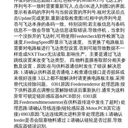
件读到的信息如图1.若红色框中的SerialNO.与飞达上的
序列号不一致时需要重新写入.点击OK进入到图2的界面.
显示有条码的序列号与当前设置的序列号.核对无误后点
击Update完成更新.重新读取检查图1红框中的序列号是
否与飞达本身的条码一致。特别说明:若主板信息与条码
信息不一致会导致飞达信息读取错误.导致停机，当拿到
一个没拆开的飞达时,可用使用Feedercheck软件检测飞达
速度.FeedingSpeed即显示飞达速度。 当更换了电路板后
需要对电路板进行飞达类型设置.否则可能导致数据不一
样造成NXTTrace无法读取.影响生产。主要是通过飞达
跳线设置来改变飞达类型。 四.物料盖膜卷取部分相关参
数及设置，原因:在与供料器通信时发生了错误 解决思
路: 1.请确认供料器是否通电 2.检查通信接口是否损坏或
未很好连接 3.以上都不能解决时请更换电路板主板.采用
替代法排除问题。 0301原因:Feedersenderror 处理思路:按
下供料器原点调整位置解除错误后重新执行.通常为送料
异常可锁定链距感应器&PCB部分. 0303原
因:Feedersendtimeouterror(在供料器传送中发生了超时) 处
理思路:请确认导线连接(链轮感应器.Motor.PCB其它连
接) 6903原因:飞达连续两次进料异常处理思路:1.请确认
feeder是否会阻塞物料通过 2.请确认链轮是否过脏.导致
感应器错误识别.